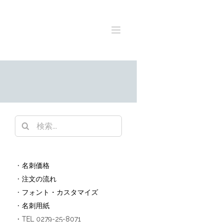
検
索
…
・
名刺価格
・
注文の流れ
・
フォント・カスタマイズ
・
名刺用紙
・TEL 0279-25-8071