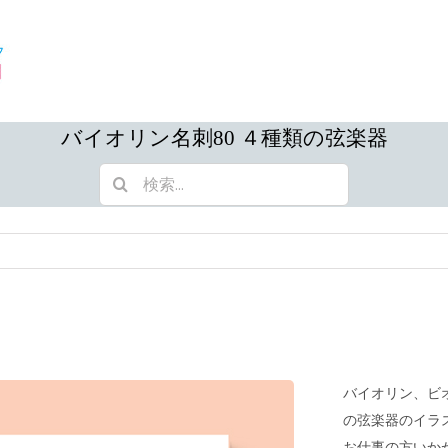
バイオリン名刺80 ４種類の弦楽器
検
索
…
バイオリン、ビ
の弦楽器のイラ
お仕事の方いか