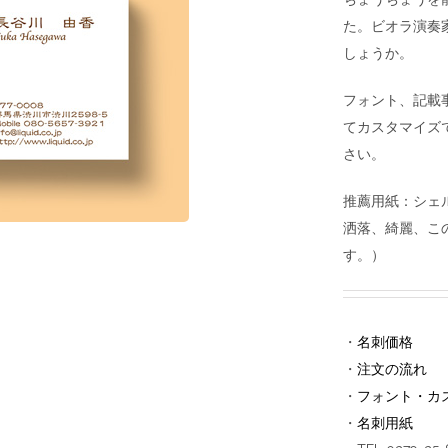
た。ビオラ演奏
しょうか。
フォント、記載
てカスタマイズ
さい。
推薦用紙：シェ
洒落、綺麗、こ
す。）
・
名刺価格
・
注文の流れ
・
フォント・カ
・
名刺用紙