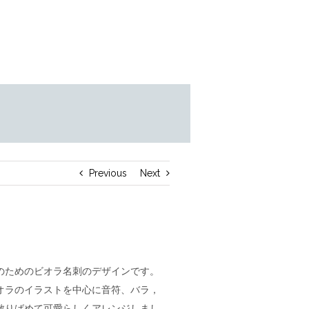
Previous
Next
のためのビオラ名刺のデザインです。
オラのイラストを中心に音符、バラ，
散りばめて可愛らしくアレンジしまし