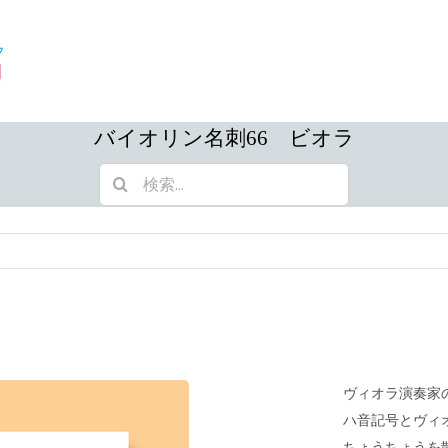
バイオリン名刺66 ビオラ
検
索
…
ヴィオラ演奏家
ハ音記号とヴィ
ちょうちょうを