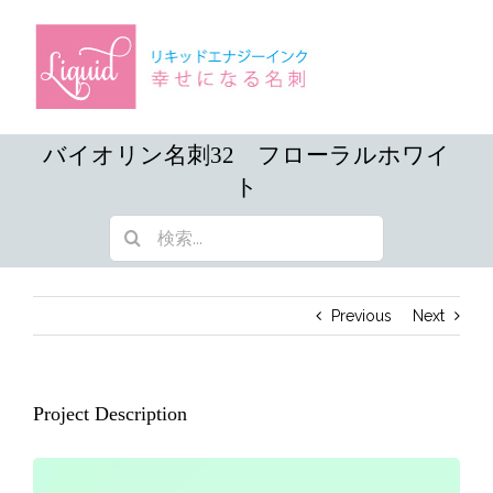
Skip
to
content
バイオリン名刺32 フローラルホワイ
ト
検
索
…
Previous
Next
Project Description