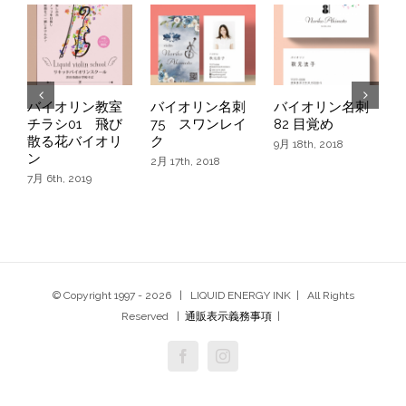
バイオリン教室
バイオリン名刺
バイオリン名刺
チラシ01 飛び
75 スワンレイ
82 目覚め
散る花バイオリ
ク
9月 18th, 2018
ン
2月 17th, 2018
7月 6th, 2019
1
© Copyright 1997 -
2026 | LIQUID ENERGY INK | All Rights
Reserved |
通販表示義務事項
|
Facebook
Instagram