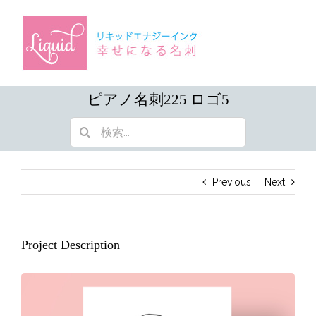
Skip
to
content
ピアノ名刺225 ロゴ5
検
索
…
Previous
Next
Project Description