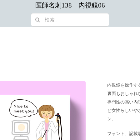
医師名刺138 内視鏡06
検
索
…
内視鏡を操作す
裏面もおしゃれ
専門性の高い内
と女性らしいや
ン。
フォント、記載