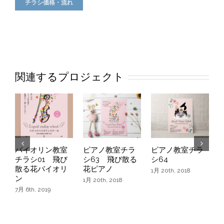
チラシ価格・流れ
関連するプロジェクト
バイオリン教室
ピアノ教室チラ
ピアノ教室チラ
チラシ01 飛び
シ63 飛び散る
シ64
シ
散る花バイオリ
花ピアノ
1月 20th, 2018
1
ン
1月 20th, 2018
7月 6th, 2019