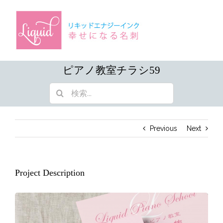
Skip
to
content
ピアノ教室チラシ59
検
索
…
Previous
Next
Project Description