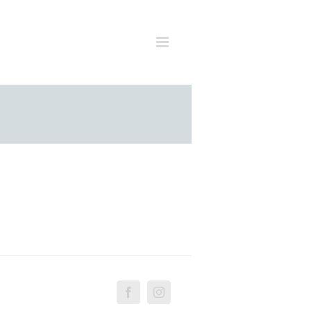
Facebook
Instagram