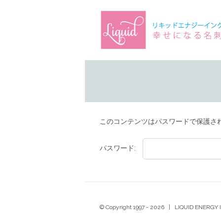
Skip
to
content
このコンテンツはパスワードで保護さ
パスワード:
© Copyright 1997 -
2026 | LIQUID ENERGY I